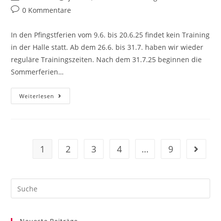
Autor:
veröffentlicht:
Kategorie:
Beitrags-
0 Kommentare
Kommentare:
In den Pfingstferien vom 9.6. bis 20.6.25 findet kein Training
in der Halle statt. Ab dem 26.6. bis 31.7. haben wir wieder
reguläre Trainingszeiten. Nach dem 31.7.25 beginnen die
Sommerferien…
In
Weiterlesen
Den
Pfingstferien
Und
Sommerferien
Kein
Training
1
2
3
4
…
9
Gehe zu
Search
this
website