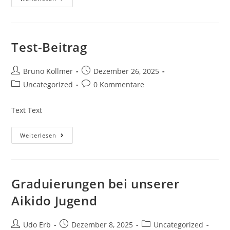
Aikido
Jugend
In
München
Test-Beitrag
Beitrags-
Beitrag
Bruno Kollmer
Dezember 26, 2025
Autor:
veröffentlicht:
Beitrags-
Beitrags-
Uncategorized
0 Kommentare
Kategorie:
Kommentare:
Text Text
Test-
Weiterlesen
Beitrag
Graduierungen bei unserer
Aikido Jugend
Beitrags-
Beitrag
Beitrags-
Udo Erb
Dezember 8, 2025
Uncategorized