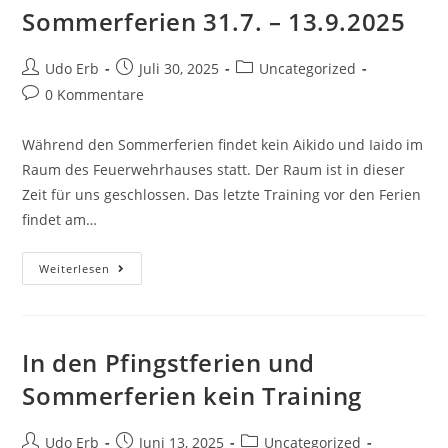
Friesenheim
Sommerferien 31.7. – 13.9.2025
Beitrags-
Beitrag
Beitrags-
Udo Erb
Juli 30, 2025
Uncategorized
Autor:
veröffentlicht:
Kategorie:
Beitrags-
0 Kommentare
Kommentare:
Während den Sommerferien findet kein Aikido und Iaido im
Raum des Feuerwehrhauses statt. Der Raum ist in dieser
Zeit für uns geschlossen. Das letzte Training vor den Ferien
findet am…
Sommerferien
Weiterlesen
31.7.
–
13.9.2025
In den Pfingstferien und
Sommerferien kein Training
Beitrags-
Beitrag
Beitrags-
Udo Erb
Juni 13, 2025
Uncategorized