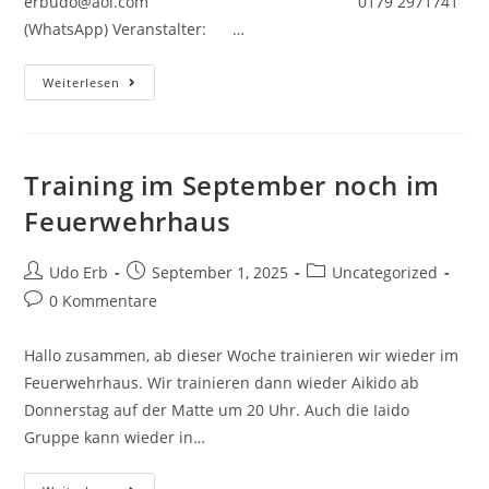
erbudo@aol.com 0179 2971741
(WhatsApp) Veranstalter: …
Tendoryu
Weiterlesen
Lehrgang
In
Friesenheim
Mit
Volker
Marczona
Training im September noch im
Am
18./19.10.2025
Feuerwehrhaus
Beitrags-
Beitrag
Beitrags-
Udo Erb
September 1, 2025
Uncategorized
Autor:
veröffentlicht:
Kategorie:
Beitrags-
0 Kommentare
Kommentare:
Hallo zusammen, ab dieser Woche trainieren wir wieder im
Feuerwehrhaus. Wir trainieren dann wieder Aikido ab
Donnerstag auf der Matte um 20 Uhr. Auch die Iaido
Gruppe kann wieder in…