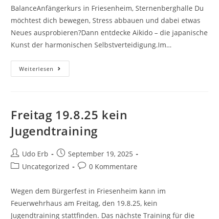
BalanceAnfängerkurs in Friesenheim, Sternenberghalle Du
möchtest dich bewegen, Stress abbauen und dabei etwas
Neues ausprobieren?Dann entdecke Aikido – die japanische
Kunst der harmonischen Selbstverteidigung.Im…
Neuer
Weiterlesen
Aikido
Anfängerkurs
Immer
Dienstags
Freitag 19.8.25 kein
Jugendtraining
Beitrags-
Beitrag
Udo Erb
September 19, 2025
Autor:
veröffentlicht:
Beitrags-
Beitrags-
Uncategorized
0 Kommentare
Kategorie:
Kommentare:
Wegen dem Bürgerfest in Friesenheim kann im
Feuerwehrhaus am Freitag, den 19.8.25, kein
Jugendtraining stattfinden. Das nächste Training für die