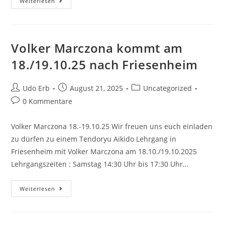
Training
Weiterlesen
Im
September
Noch
Im
Feuerwehrhaus
Volker Marczona kommt am
18./19.10.25 nach Friesenheim
Beitrags-
Beitrag
Beitrags-
Udo Erb
August 21, 2025
Uncategorized
Autor:
veröffentlicht:
Kategorie:
Beitrags-
0 Kommentare
Kommentare:
Volker Marczona 18.-19.10.25 Wir freuen uns euch einladen
zu dürfen zu einem Tendoryu Aikido Lehrgang in
Friesenheim mit Volker Marczona am 18.10./19.10.2025
Lehrgangszeiten : Samstag 14:30 Uhr bis 17:30 Uhr…
Volker
Weiterlesen
Marczona
Kommt
Am
18./19.10.25
Nach