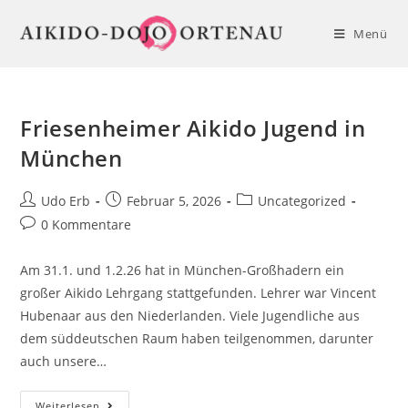
Zum
Inhalt
Menü
springen
Friesenheimer Aikido Jugend in
München
Beitrags-
Beitrag
Beitrags-
Udo Erb
Februar 5, 2026
Uncategorized
Autor:
veröffentlicht:
Kategorie:
Beitrags-
0 Kommentare
Kommentare:
Am 31.1. und 1.2.26 hat in München-Großhadern ein
großer Aikido Lehrgang stattgefunden. Lehrer war Vincent
Hubenaar aus den Niederlanden. Viele Jugendliche aus
dem süddeutschen Raum haben teilgenommen, darunter
auch unsere…
Friesenheimer
Weiterlesen