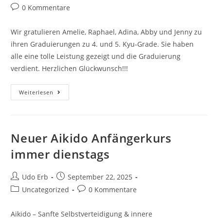
Autor:
veröffentlicht:
Kategorie:
Beitrags-
0 Kommentare
Kommentare:
Wir gratulieren Amelie, Raphael, Adina, Abby und Jenny zu
ihren Graduierungen zu 4. und 5. Kyu-Grade. Sie haben
alle eine tolle Leistung gezeigt und die Graduierung
verdient. Herzlichen Glückwunsch!!!
Graduierungen
Weiterlesen
Bei
Unserer
Aikido
Jugend
Neuer Aikido Anfängerkurs
immer dienstags
Beitrags-
Beitrag
Udo Erb
September 22, 2025
Autor:
veröffentlicht:
Beitrags-
Beitrags-
Uncategorized
0 Kommentare
Kategorie:
Kommentare:
Aikido – Sanfte Selbstverteidigung & innere