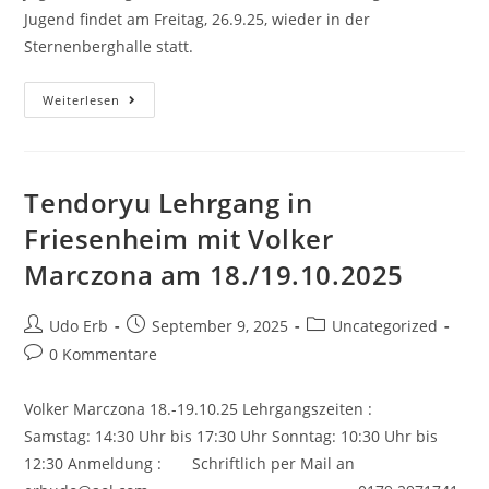
Jugend findet am Freitag, 26.9.25, wieder in der
Sternenberghalle statt.
Freitag
Weiterlesen
19.8.25
Kein
Jugendtraining
Tendoryu Lehrgang in
Friesenheim mit Volker
Marczona am 18./19.10.2025
Beitrags-
Beitrag
Beitrags-
Udo Erb
September 9, 2025
Uncategorized
Autor:
veröffentlicht:
Kategorie:
Beitrags-
0 Kommentare
Kommentare:
Volker Marczona 18.-19.10.25 Lehrgangszeiten :
Samstag: 14:30 Uhr bis 17:30 Uhr Sonntag: 10:30 Uhr bis
12:30 Anmeldung : Schriftlich per Mail an