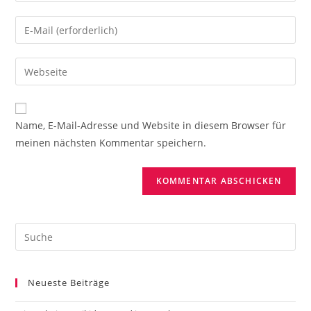
Namen
Gib
oder
deine
Benutzernamen
E-
Gib
zum
Mail-
deine
Kommentieren
Adresse
Website-
ein
zum
URL
Name, E-Mail-Adresse und Website in diesem Browser für
Kommentieren
ein
meinen nächsten Kommentar speichern.
ein
(optional)
Search
this
website
Neueste Beiträge