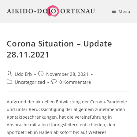
Zum
Inhalt
Menü
springen
Corona Situation – Update
28.11.2021
Beitrags-
Beitrag
Udo Erb
November 28, 2021
Autor:
veröffentlicht:
Beitrags-
Beitrags-
Uncategorized
0 Kommentare
Kategorie:
Kommentare:
Aufgrund der aktuellen Entwicklung der Corona-Pandemie
und unter Berücksichtigung der allgemein zunehmenden
Kontaktbeschränkungen, hat die Vereinsführung in
Absprache mit allen Übungsleitern entschieden, den
Sportbetrieb in Hallen ab sofort bis auf Weiteres