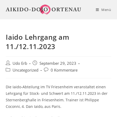
Zum
Inhalt
Menü
springen
Iaido Lehrgang am
11./12.11.2023
Beitrags-
Beitrag
Udo Erb
September 29, 2023
Autor:
veröffentlicht:
Beitrags-
Beitrags-
Uncategorized
0 Kommentare
Kategorie:
Kommentare:
Die Iaido-Abteilung im TV Friesenheim veranstaltet einen
Lehrgang für Stock- und Schwert am 11./12.11.2023 in der
Sternenberghalle in Friesenheim. Trainer ist Philippe
Coconni, 4. Dan Iaido, aus Paris.