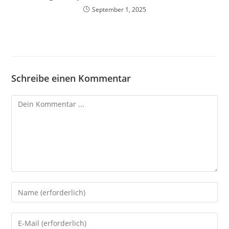
September 1, 2025
Schreibe einen Kommentar
Kommentieren
Gib
deinen
Namen
Gib
oder