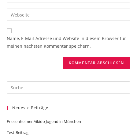
deine
Benutzernamen
E-
Gib
zum
Mail-
deine
Kommentieren
Adresse
Website-
ein
zum
URL
Name, E-Mail-Adresse und Website in diesem Browser für
Kommentieren
ein
meinen nächsten Kommentar speichern.
ein
(optional)
Search
this
website
Neueste Beiträge
Friesenheimer Aikido Jugend in München
Test-Beitrag