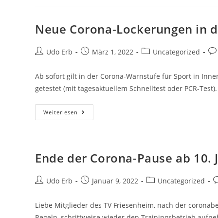
Neue Corona-Lockerungen in d
Beitrags-
Beitrag
Beitrags-
Bei
Udo Erb
März 1, 2022
Uncategorized
Autor:
veröffentlicht:
Kategorie:
Ko
Ab sofort gilt in der Corona-Warnstufe für Sport in In
getestet (mit tagesaktuellem Schnelltest oder PCR-Tes
Neue
Weiterlesen
Corona-
Lockerungen
In
Der
Warnstufe
Ende der Corona-Pause ab 10. 
Beitrags-
Beitrag
Beitrags-
B
Udo Erb
Januar 9, 2022
Uncategorized
Autor:
veröffentlicht:
Kategorie:
K
Liebe Mitglieder des TV Friesenheim, nach der corona
Regeln, schrittweise wieder den Trainingsbetrieb au