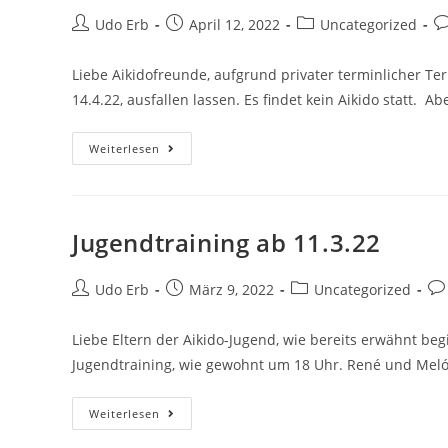
Beitrags-
Beitrag
Beitrags-
Be
Udo Erb
April 12, 2022
Uncategorized
Autor:
veröffentlicht:
Kategorie:
K
Liebe Aikidofreunde, aufgrund privater terminlicher T
14.4.22, ausfallen lassen. Es findet kein Aikido statt. 
Gründonnerstag,
Weiterlesen
14.4.22,
Kein
Training
Jugendtraining ab 11.3.22
Beitrags-
Beitrag
Beitrags-
Bei
Udo Erb
März 9, 2022
Uncategorized
Autor:
veröffentlicht:
Kategorie:
Ko
Liebe Eltern der Aikido-Jugend, wie bereits erwähnt be
Jugendtraining, wie gewohnt um 18 Uhr. René und Meló
Jugendtraining
Weiterlesen
Ab
11.3.22