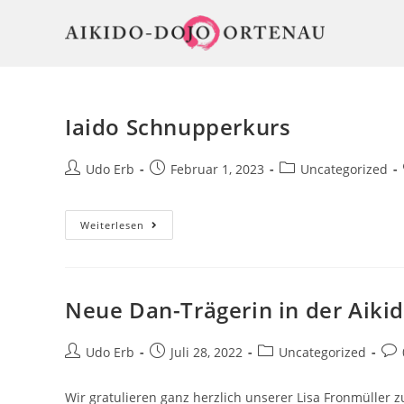
Zum
Inhalt
springen
Iaido Schnupperkurs
Beitrags-
Beitrag
Beitrags-
Udo Erb
Februar 1, 2023
Uncategorized
Autor:
veröffentlicht:
Kategorie:
Iaido
Weiterlesen
Schnupperkurs
Neue Dan-Trägerin in der Aiki
Beitrags-
Beitrag
Beitrags-
Bei
Udo Erb
Juli 28, 2022
Uncategorized
Autor:
veröffentlicht:
Kategorie:
Kom
Wir gratulieren ganz herzlich unserer Lisa Fronmüller