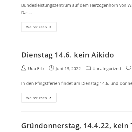
Bundesleistungszentrum auf dem Herzogenhorn von Waka
Das…
Neue
Weiterlesen
Dan-
Trägerin
In
Der
Aikido-
Abteilung
Dienstag 14.6. kein Aikido
Beitrags-
Beitrag
Beitrags-
Bei
Udo Erb
Juni 13, 2022
Uncategorized
Autor:
veröffentlicht:
Kategorie:
Ko
In den Pfingstferien findet am Dienstag 14.6. und Donner
Dienstag
Weiterlesen
14.6.
Kein
Aikido
Gründonnerstag, 14.4.22, kein 