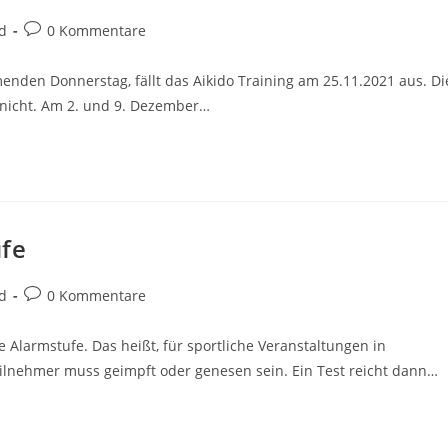
Beitrags-
d
0 Kommentare
Kommentare:
den Donnerstag, fällt das Aikido Training am 25.11.2021 aus. Di
 nicht. Am 2. und 9. Dezember…
ufe
Beitrags-
d
0 Kommentare
Kommentare:
e Alarmstufe. Das heißt, für sportliche Veranstaltungen in
ilnehmer muss geimpft oder genesen sein. Ein Test reicht dann…