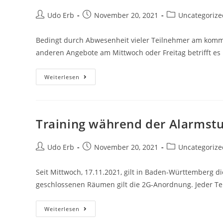
Beitrags-
Beitrag
Beitrags-
Udo Erb
November 20, 2021
Uncategorize
Autor:
veröffentlicht:
Kategorie:
Bedingt durch Abwesenheit vieler Teilnehmer am kommen
anderen Angebote am Mittwoch oder Freitag betrifft es
Kein
Weiterlesen
Aikido
Training
Am
Do
25.11.2021
Training während der Alarmst
Beitrags-
Beitrag
Beitrags-
Udo Erb
November 20, 2021
Uncategorize
Autor:
veröffentlicht:
Kategorie:
Seit Mittwoch, 17.11.2021, gilt in Baden-Württemberg di
geschlossenen Räumen gilt die 2G-Anordnung. Jeder Te
Training
Weiterlesen
Während
Der