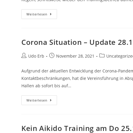
Ende
Weiterlesen
Der
Corona-
Pause
Ab
10.
Januar
Corona Situation – Update 28.
2022
Beitrags-
Beitrag
Beitrags-
Udo Erb
November 28, 2021
Uncategorize
Autor:
veröffentlicht:
Kategorie:
Aufgrund der aktuellen Entwicklung der Corona-Pande
Kontaktbeschränkungen, hat die Vereinsführung in Absp
Hallen ab sofort bis auf…
Corona
Weiterlesen
Situation
–
Update
28.11.2021
Kein Aikido Training am Do 25