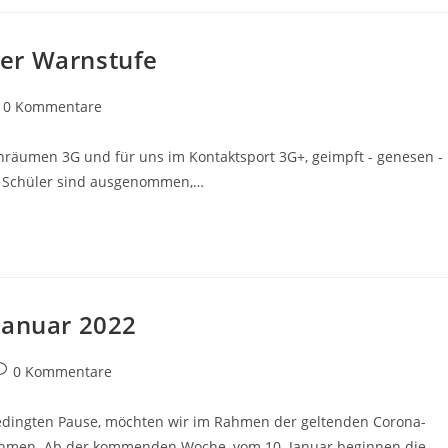
er Warnstufe
trags-
0 Kommentare
mmentare:
nenräumen 3G und für uns im Kontaktsport 3G+, geimpft - genesen -
t). Schüler sind ausgenommen,…
Januar 2022
eitrags-
0 Kommentare
ommentare:
bedingten Pause, möchten wir im Rahmen der geltenden Corona-
fnehmen. Ab der kommenden Woche, vom 10. Januar beginnen die…