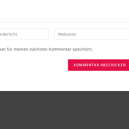
Gib
deine
Website-
ser für meinen nächsten Kommentar speichern.
URL
ein
(optional)
en