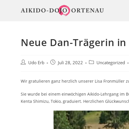
Zum
Inhalt
springen
Neue Dan-Trägerin in 
Beitrags-
Beitrag
Beitrags-
Udo Erb
Juli 28, 2022
Uncategorized
Autor:
veröffentlicht:
Kategorie:
Wir gratulieren ganz herzlich unserer Lisa Fronmüller 
Sie wurde bei einem einwöchigen Aikido-Lehrgang im
Kenta Shimizu, Tokio, graduiert. Herzlichen Glückwunsch