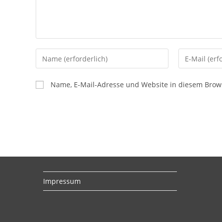
Gib
Gib
deinen
deine
Namen
E-
Name, E-Mail-Adresse und Website in diesem Brow
oder
Mail-
Benutzernamen
Adresse
zum
zum
Kommentieren
Kommentier
ein
ein
Impressum